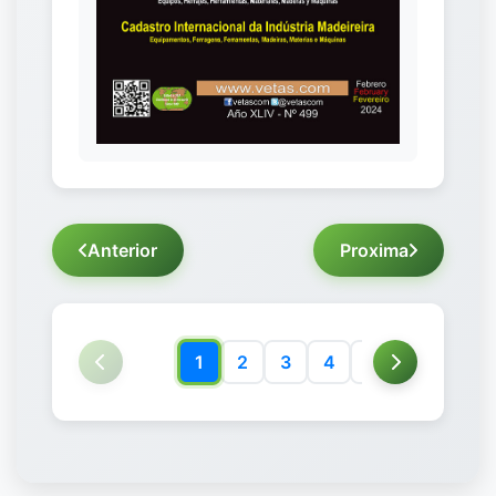
Anterior
Proxima
1
2
3
4
5
6
7