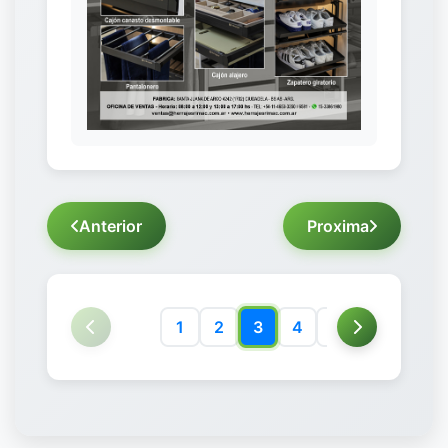
Anterior
Proxima
1
2
3
4
5
6
7