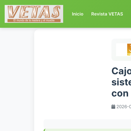
(current)
Inicio
Revista VETAS
Caj
sist
con 
2026-0