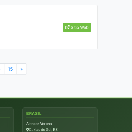
Sitio Web
4
15
»
BRASIL
Alencar Verona
Caxias do Sul, RS