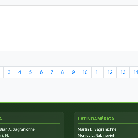
3
4
5
6
7
8
9
10
11
12
13
1
A.
LATINOAMÉRICA
tian A. Sagranichne
Martin D. Sagranichne
i, FL
Monica L. Rabinovich