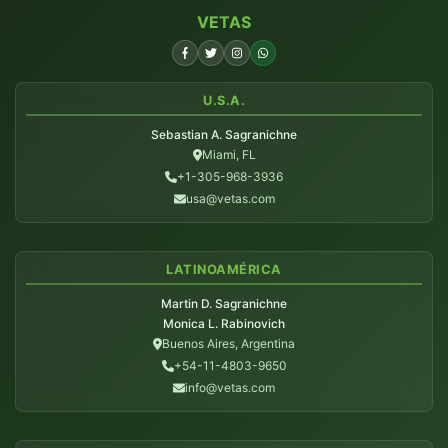
VETAS
U.S.A.
Sebastian A. Sagranichne
Miami, FL
+1-305-968-3936
usa@vetas.com
LATINOAMÉRICA
Martin D. Sagranichne
Monica L. Rabinovich
Buenos Aires, Argentina
+54-11-4803-9650
info@vetas.com