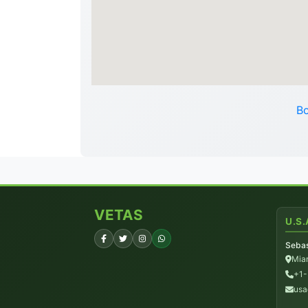
Bo
VETAS
U.S.
Sebas
Miam
+1
usa