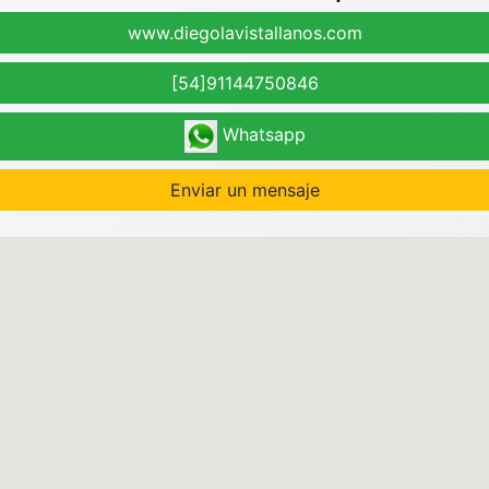
www.diegolavistallanos.com
[54]91144750846
Whatsapp
Enviar un mensaje