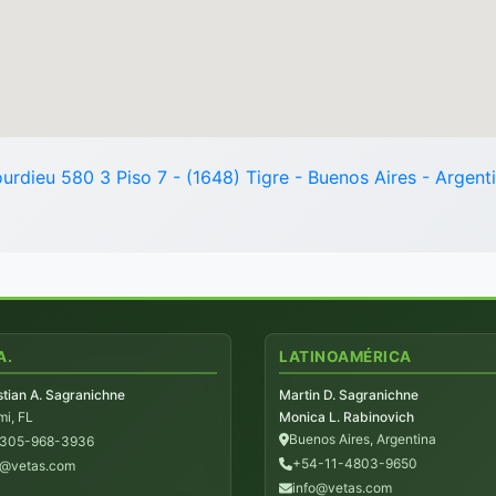
urdieu 580 3 Piso 7 - (1648) Tigre - Buenos Aires - Argent
A.
LATINOAMÉRICA
tian A. Sagranichne
Martin D. Sagranichne
i, FL
Monica L. Rabinovich
Buenos Aires, Argentina
-305-968-3936
+54-11-4803-9650
@vetas.com
info@vetas.com