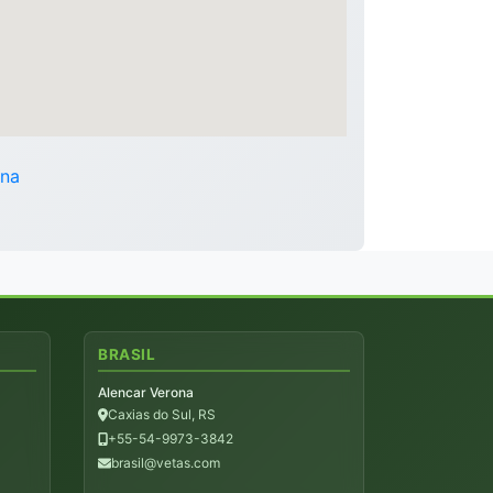
ina
BRASIL
Alencar Verona
Caxias do Sul, RS
+55-54-9973-3842
brasil@vetas.com