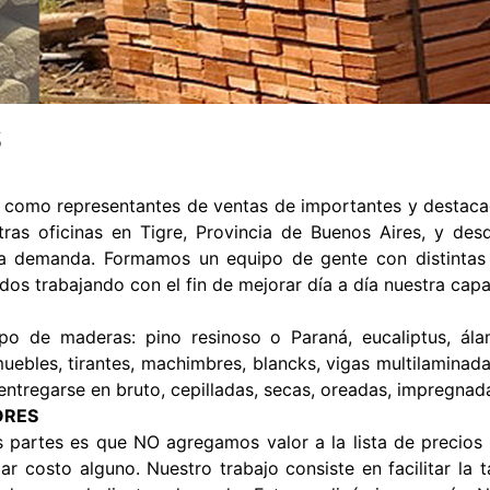
S
 como representantes de ventas de importantes y destaca
ras oficinas en Tigre, Provincia de Buenos Aires, y de
la demanda. Formamos un equipo de gente con distintas h
odos trabajando con el fin de mejorar día a día nuestra capa
o de maderas: pino resinoso o Paraná, eucaliptus, álam
uebles, tirantes, machimbres, blancks, vigas multilaminada
entregarse en bruto, cepilladas, secas, oreadas, impregnad
ORES
 partes es que NO agregamos valor a la lista de precios
gar costo alguno. Nuestro trabajo consiste en facilitar la 