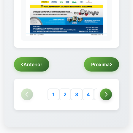
Anterior
Proxima
1
2
3
4
5
6
7