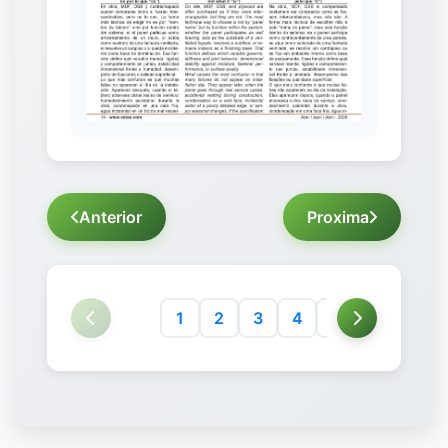
Anterior
Proxima
1
2
3
4
5
6
7