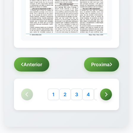
Anterior
Proxima
1
2
3
4
5
6
7