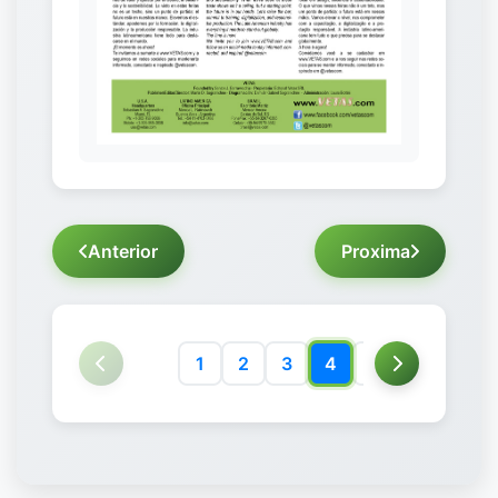
Anterior
Proxima
1
2
3
4
5
6
7