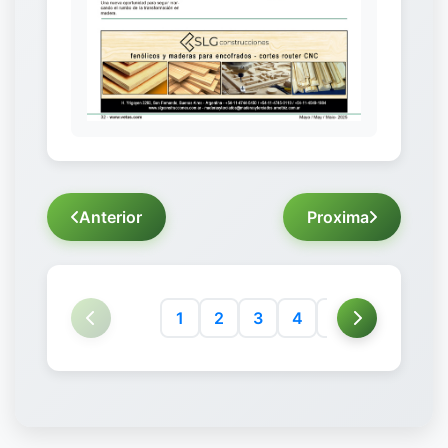
Anterior
Proxima
1
2
3
4
5
6
7