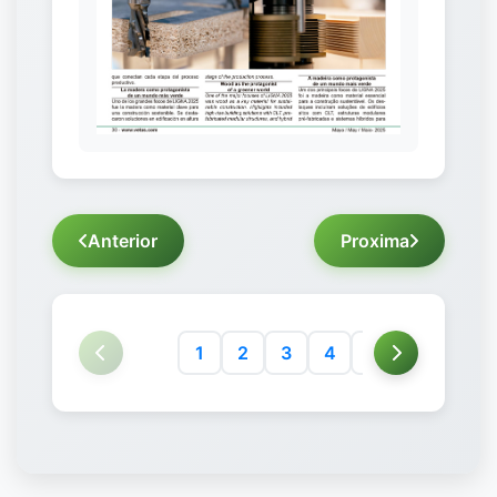
Anterior
Proxima
1
2
3
4
5
6
7