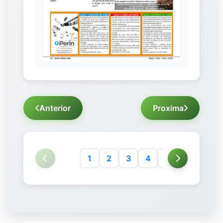
Anterior
Proxima
1
2
3
4
5
6
7