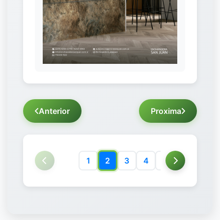
Anterior
Proxima
1
2
3
4
5
6
7