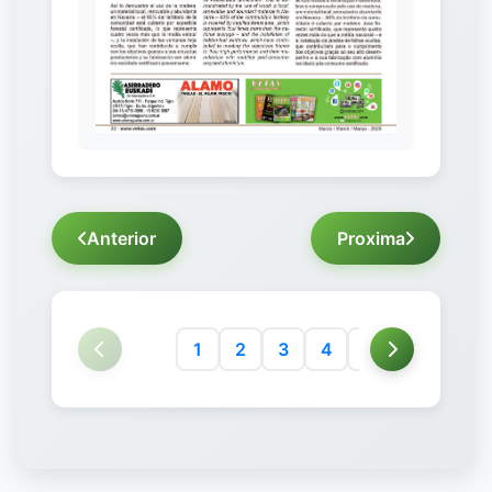
Anterior
Proxima
1
2
3
4
5
6
7