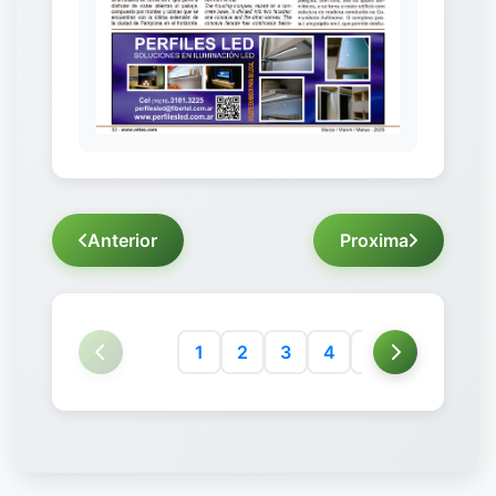
Anterior
Proxima
1
2
3
4
5
6
7