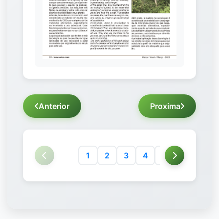
Anterior
Proxima
1
2
3
4
5
6
7