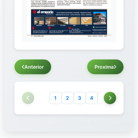
Anterior
Proxima
1
2
3
4
5
6
7