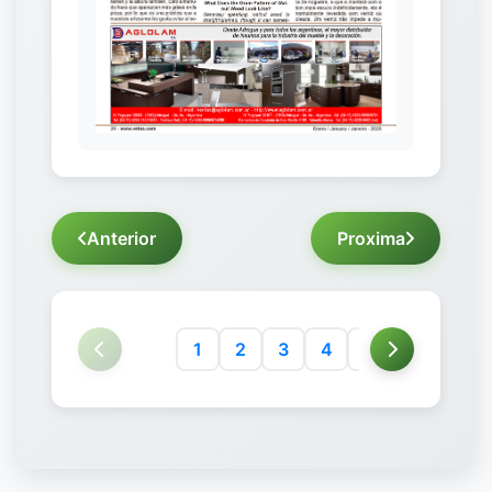
Anterior
Proxima
1
2
3
4
5
6
7