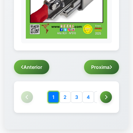
Anterior
Proxima
1
2
3
4
5
6
7