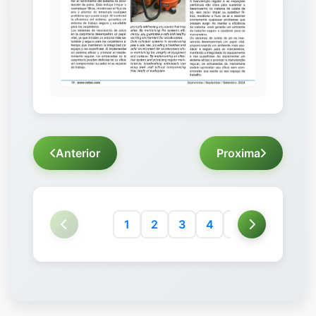
Anterior
Proxima
1
2
3
4
5
6
7