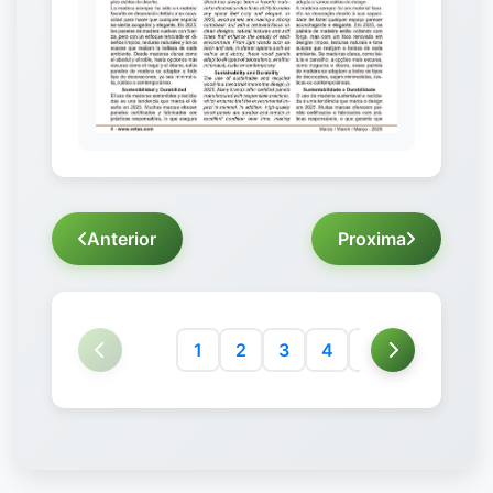
Anterior
Proxima
1
2
3
4
5
6
7